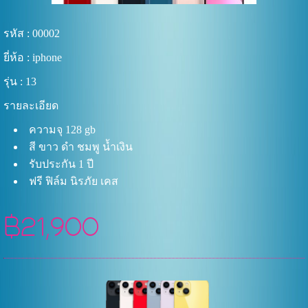
รหัส : 00002
ยี่ห้อ : iphone
รุ่น : 13
รายละเอียด
ความจุ 128 gb
สี ขาว ดำ ชมพู น้ำเงิน
รับประกัน 1 ปี
ฟรี ฟิล์ม นิรภัย เคส
฿21,900