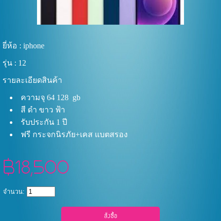
ยี่ห้อ : iphone
รุ่น : 12
รายละเอียดสินค้า
ความจุ 64 128 gb
สี ดำ ขาว ฟ้า
รับประกัน 1 ปี
ฟรี กระจกนิรภัย+เคส แบตสรอง
฿18,500
จำนวน: